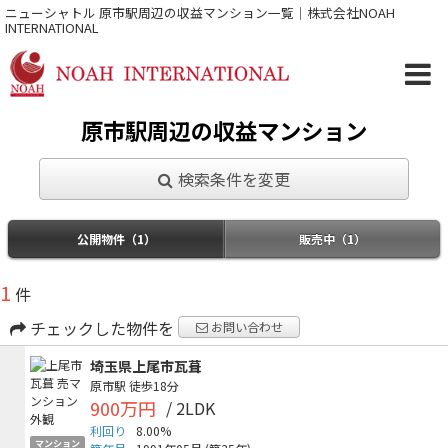
ニューシャトル 原市駅周辺の収益マンション一覧｜株式会社NOAH
INTERNATIONAL
原市駅周辺の収益マンション
検索条件を変更
公開物件（1）
販売中（1）
1
件
チェックした物件を
お問い合わせ
埼玉県上尾市瓦葺
原市駅
徒歩18分
900万円
/ 2LDK
利回り
8.00%
マンション