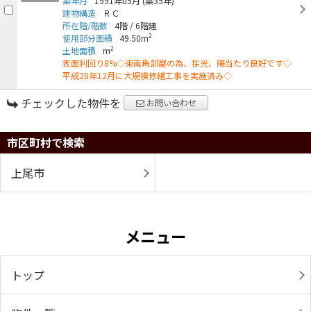
築年月
1991年05月
(築35年)
建物構造
ＲＣ
所在階/階数
4階
/
6階建
2
使用部分面積
49.50m
2
土地面積
m
表面利回り8%◇東南角部屋の為、採光、陽当たり良好です◇
平成28年12月に大規模修繕工事を実施済み◇
チェックした物件を
お問い合わせ
市区町村で検索
上尾市
メニュー
トップ