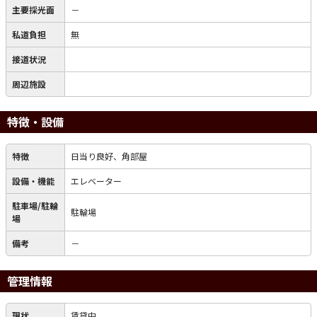
主要採光面
－
私道負担
無
接道状況
周辺施設
特徴・設備
特徴
日当り良好、角部屋
設備・機能
エレベーター
駐車場/駐輪
駐輪場
場
備考
－
管理情報
現状
賃貸中