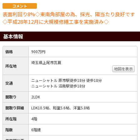
コメント
表面利回り8%◇東南角部屋の為、採光、陽当たり良好です
◇平成28年12月に大規模修繕工事を実施済み◇
基本情報
価格
900万円
埼玉県上尾市瓦葺
所在地
地図を表示
ニューシャトル 原市駅徒歩18分 徒歩18分
交通
ニューシャトル 沼南駅徒歩18分
間取り
2LDK
間取り詳細
LDK10.5帖、和室5.6帖、洋室5.8帖
所在階
4階
階数
6階建