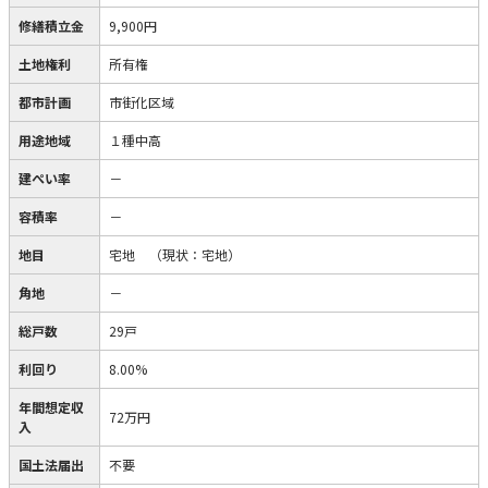
修繕積立金
9,900円
土地権利
所有権
都市計画
市街化区域
用途地域
１種中高
建ぺい率
－
容積率
－
地目
宅地
（現状：宅地）
角地
－
総戸数
29戸
利回り
8.00%
年間想定収
72万円
入
国土法届出
不要