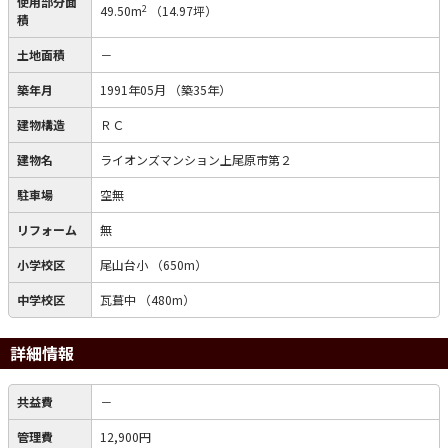
使用部分面
2
49.50m
（14.97坪）
積
土地面積
－
築年月
1991年05月
（築35年）
建物構造
ＲＣ
建物名
ライオンズマンション上尾原市第２
駐車場
空無
リフォーム
無
小学校区
尾山台小
（650m）
中学校区
瓦葺中
（480m）
詳細情報
共益費
－
管理費
12,900円