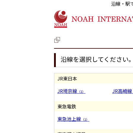
沿線・駅
沿線を選択してください
JR東日本
JR埼京線
JR高崎線
（1）
東急電鉄
東急池上線
（1）