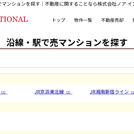
でマンションを探す｜不動産に関することなら株式会社ノア イ
トップ
物件一覧
不動産売却
沿線・駅で売マンションを探す
。
JR京浜東北線
JR湘南新宿ライン
（1）
（2）
（